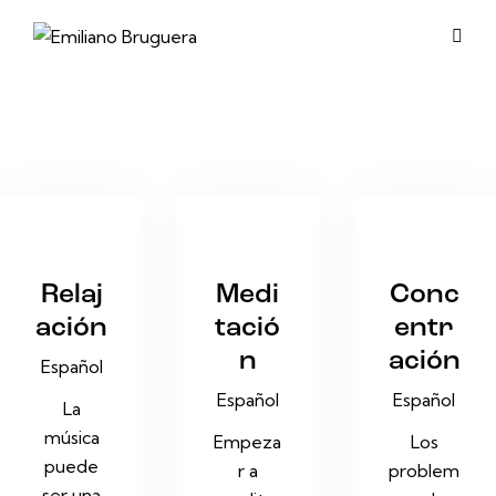
Relaj
Medi
Conc
ación
tació
entr
n
ación
Español
Español
Español
La
música
Empeza
Los
puede
r a
problem
ser una