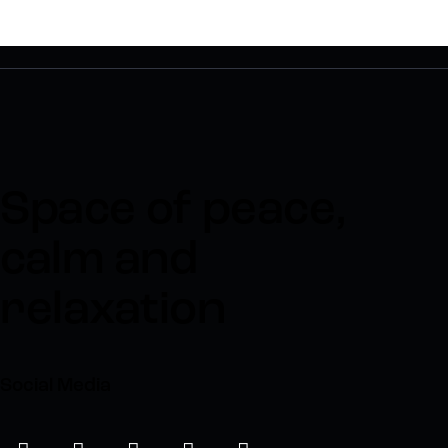
Space of peace,
calm and
relaxation
Social Media