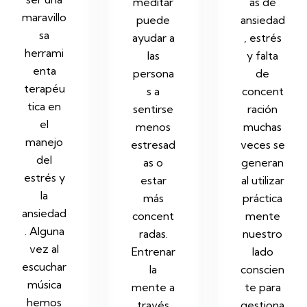
meditar
as de
maravillo
puede
ansiedad
sa
ayudar a
, estrés
herrami
las
y falta
enta
persona
de
terapéu
s a
concent
tica en
sentirse
ración
el
menos
muchas
manejo
estresad
veces se
del
as o
generan
estrés y
estar
al utilizar
la
más
práctica
ansiedad
concent
mente
. Alguna
radas.
nuestro
vez al
Entrenar
lado
escuchar
la
conscien
música
mente a
te para
hemos
través
gestiona